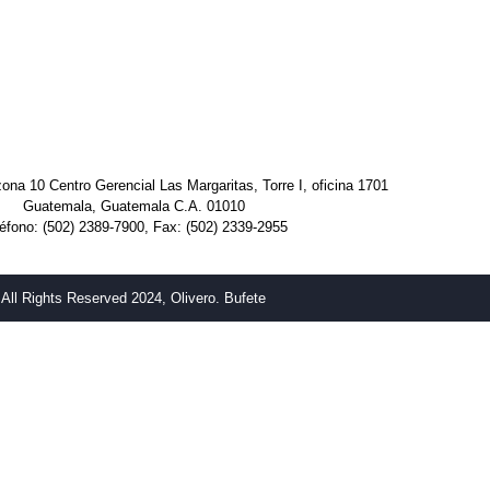
ona 10 Centro Gerencial Las Margaritas, Torre I, oficina 1701
Guatemala, Guatemala C.A. 01010
éfono: (502) 2389-7900, Fax: (502) 2339-2955
All Rights Reserved 2024, Olivero. Bufete